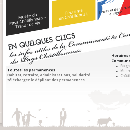
Droits et démarch
Tourisme
en ligne
en Châtillonnais
Musée du
Pays Châtillonnais -
Trésor de Vix
Horaires
Communes
Baigne
Toutes les permanences
Moitro
Habitat, retraite, administrations, solidarité...
Châtil
téléchargez le dépliant des permanences.