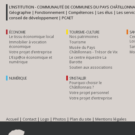
L’INSTITUTION - COMMUNAUTÉ DE COMMUNES DU PAYS CHÂTILLONNA
Géographie
|
Fonctionnement
|
Compétences
|
Les élus
|
Les servi
conseil de développement
|
PCAET
ÉCONOMIE
TOURISME - CULTURE
SAN
Le tissu économique local
Nos patrimoines
Cen
Loi
Immobilier à vocation
Tourisme
économique
Sa
Musée du Pays
Votre projet d’entreprise
Châtillonnais - Trésor de Vix
Mob
L’€sp@ce économique et
Le centre équestre La
numérique
Barotte
Soutien aux associations
NUMÉRIQUE
S’INSTALLER
Pourquoi choisir le
Châtillonnais ?
Votre projet personnel
Votre projet d’entreprise
Accueil
|
Contact
|
Logo
|
Photos
|
Plan du site
|
Mentions légales