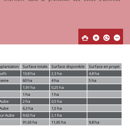
plantation
Surface totale
Surface disponible
Surface en projet
uifs
10,8 ha
2,3 ha
4,8 ha
Seine
60 ha
4 ha
5 ha
1,91 ha
0,25 ha
1 ha
1 ha
-Aube
2 ha
0,5 ha
-Aube
6,3 ha
1,5 ha
sur-Aube
9,62 ha
2,1 ha
91,63 ha
11,65 ha
9,8 ha