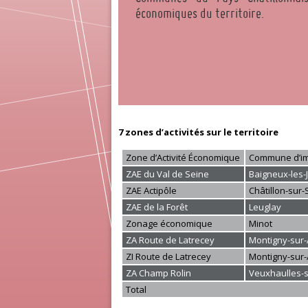
économiques du territoire.
7 zones d’activités sur le territoire
Zone d’Activité Économique
Commune d’im
ZAE du Val de Seine
Baigneux-les-J
ZAE Actipôle
Châtillon-sur-
ZAE de la Forêt
Leuglay
Zonage économique
Minot
ZA Route de Latrecey
Montigny-sur
ZI Route de Latrecey
Montigny-sur
ZA Champ Rolin
Veuxhaulles-
Total