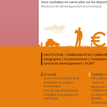
Vous souhaitez en savoir plus sur les disponib
service de développement économique
.
L’INSTITUTION - COMMUNAUTÉ DE COMMUNE
Géographie
|
Fonctionnement
|
Compétenc
conseil de développement
|
PCAET
ÉCONOMIE
TOURISME - 
Le tissu économique local
Nos patrim
Immobilier à vocation
Tourisme
économique
Musée du 
Votre projet d’entreprise
Châtillonna
L’€sp@ce économique et
Le centre é
numérique
Barotte
Soutien aux