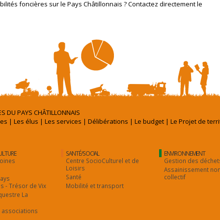
ilités foncières sur le Pays Châtillonnais ? Contactez directement le
S DU PAYS CHÂTILLONNAIS
es
|
Les élus
|
Les services
|
Délibérations
|
Le budget
|
Le Projet de terri
CULTURE
SANTÉ/SOCIAL
ENVIRONNEMENT
oines
Centre SocioCulturel et de
Gestion des déchet
Loisirs
Assainissement no
Santé
collectif
Pays
is - Trésor de Vix
Mobilité et transport
questre La
 associations