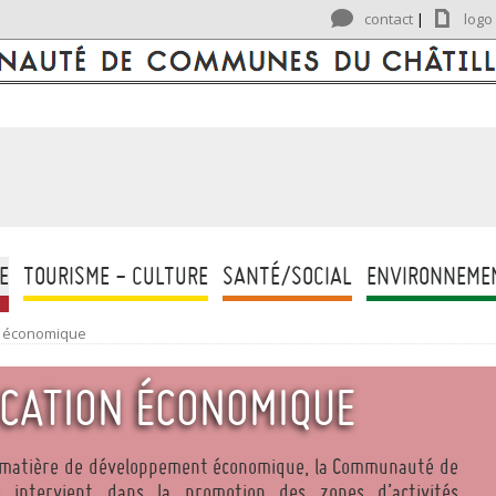
contact
|
logo
E
TOURISME - CULTURE
SANTÉ/SOCIAL
ENVIRONNEME
n économique
OCATION ÉCONOMIQUE
n matière de développement économique, la Communauté de
 intervient dans la promotion des zones d’activités