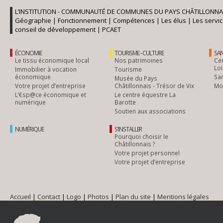
L’INSTITUTION - COMMUNAUTÉ DE COMMUNES DU PAYS CHÂTILLONNA
Géographie
|
Fonctionnement
|
Compétences
|
Les élus
|
Les servi
conseil de développement
|
PCAET
ÉCONOMIE
TOURISME - CULTURE
SAN
Le tissu économique local
Nos patrimoines
Cen
Loi
Immobilier à vocation
Tourisme
économique
Sa
Musée du Pays
Votre projet d’entreprise
Châtillonnais - Trésor de Vix
Mob
L’€sp@ce économique et
Le centre équestre La
numérique
Barotte
Soutien aux associations
NUMÉRIQUE
S’INSTALLER
Pourquoi choisir le
Châtillonnais ?
Votre projet personnel
Votre projet d’entreprise
Accueil
|
Contact
|
Logo
|
Photos
|
Plan du site
|
Mentions légales