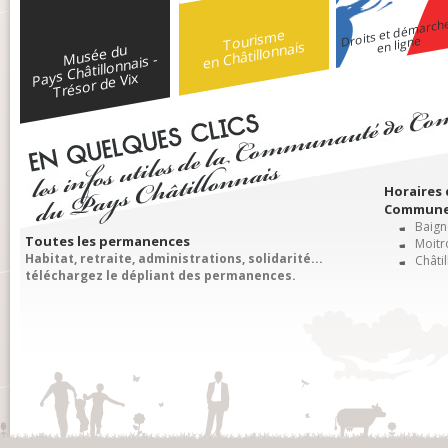
Droits et démarch
Tourisme
en ligne
en Châtillonnais
Musée du
Pays Châtillonnais -
Trésor de Vix
Horaires
Communes
Baigne
Toutes les permanences
Moitro
Habitat, retraite, administrations, solidarité...
Châtil
téléchargez le dépliant des permanences.