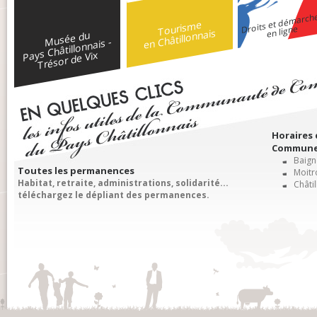
Droits et démarch
Tourisme
en ligne
en Châtillonnais
Musée du
Pays Châtillonnais -
Trésor de Vix
Horaires
Communes
Baigne
Toutes les permanences
Moitro
Habitat, retraite, administrations, solidarité...
Châtil
téléchargez le dépliant des permanences.