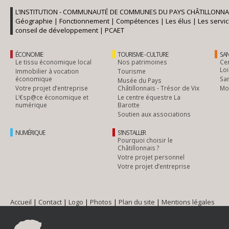
L’INSTITUTION - COMMUNAUTÉ DE COMMUNES DU PAYS CHÂTILLONNA
Géographie
|
Fonctionnement
|
Compétences
|
Les élus
|
Les servi
conseil de développement
|
PCAET
ÉCONOMIE
TOURISME - CULTURE
SAN
Le tissu économique local
Nos patrimoines
Cen
Loi
Immobilier à vocation
Tourisme
économique
Sa
Musée du Pays
Votre projet d’entreprise
Châtillonnais - Trésor de Vix
Mob
L’€sp@ce économique et
Le centre équestre La
numérique
Barotte
Soutien aux associations
NUMÉRIQUE
S’INSTALLER
Pourquoi choisir le
Châtillonnais ?
Votre projet personnel
Votre projet d’entreprise
Accueil
|
Contact
|
Logo
|
Photos
|
Plan du site
|
Mentions légales