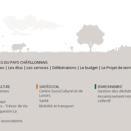
S DU PAYS CHÂTILLONNAIS
es
|
Les élus
|
Les services
|
Délibérations
|
Le budget
|
Le Projet de terri
CULTURE
SANTÉ/SOCIAL
ENVIRONNEMENT
oines
Centre SocioCulturel et de
Gestion des déchet
Loisirs
Assainissement no
Santé
collectif
Pays
is - Trésor de Vix
Mobilité et transport
questre La
 associations