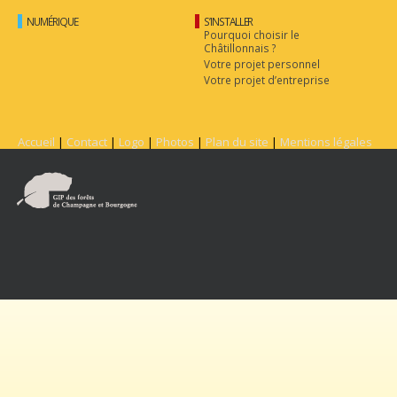
NUMÉRIQUE
S’INSTALLER
Pourquoi choisir le
Châtillonnais ?
Votre projet personnel
Votre projet d’entreprise
Accueil
|
Contact
|
Logo
|
Photos
|
Plan du site
|
Mentions légales