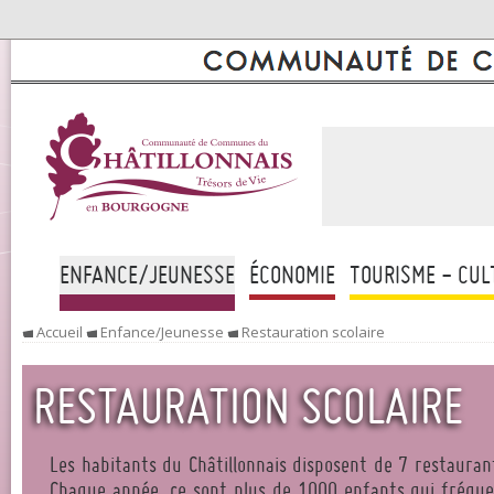
ENFANCE/JEUNESSE
ÉCONOMIE
TOURISME - CUL
Accueil
Enfance/Jeunesse
Restauration scolaire
RESTAURATION SCOLAIRE
Les habitants du Châtillonnais disposent de 7 restaurants
Chaque année, ce sont plus de 1000 enfants qui fréquen