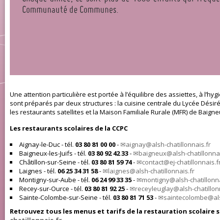
Communauté de Communes.
Une attention particulière est portée à l’équilibre des assiettes, à l’h
sont préparés par deux structures : la cuisine centrale du Lycée Désir
les restaurants satellites et la Maison Familiale Rurale (MFR) de Baigneu
Les restaurants scolaires de la CCPC
Aignay-le-Duc - tél.
03 80 81 00 00
-
aignay@alsh-chatillonnais.fr
Baigneux-les-Juifs - tél.
03 80 92 42 33
-
baigneux@alsh-chatillonnai
Châtillon-sur-Seine - tél.
03 80 81 59 74
-
contact@ej-chatillonnais.f
Laignes - tél.
06 25 34 31 58
-
laignes@alsh-chatillonnais.fr
Montigny-sur-Aube - tél.
06 24 99 33 35
-
montigny@alsh-chatillonna
Recey-sur-Ource - tél.
03 80 81 92 25
-
receyleuglay@alsh-chatillonn
Sainte-Colombe-sur-Seine - tél.
03 80 81 71 53
-
saintecolombe@alsh
Retrouvez tous les menus et tarifs de la restauration scolaire s