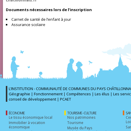
chatillonnais.fr
Documents nécessaires lors de l’inscription
Carnet de santé de l’enfant à jour
Assurance scolaire
L’INSTITUTION - COMMUNAUTÉ DE COMMUNES DU PAYS CHÂTILLONNA
Géographie
|
Fonctionnement
|
Compétences
|
Les élus
|
Les servi
conseil de développement
|
PCAET
ÉCONOMIE
TOURISME - CULTURE
SAN
Le tissu économique local
Nos patrimoines
Cen
Loi
Immobilier à vocation
Tourisme
économique
Sa
Musée du Pays