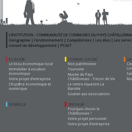
L’INSTITUTION - COMMUNAUTÉ DE COMMUNES DU PAYS CHÂTILLONNA
Géographie
|
Fonctionnement
|
Compétences
|
Les élus
|
Les servi
conseil de développement
|
PCAET
ÉCONOMIE
TOURISME - CULTURE
SAN
Le tissu économique local
Nos patrimoines
Cen
Loi
Immobilier à vocation
Tourisme
économique
Sa
Musée du Pays
Votre projet d’entreprise
Châtillonnais - Trésor de Vix
Mob
L’€sp@ce économique et
Le centre équestre La
numérique
Barotte
Soutien aux associations
NUMÉRIQUE
S’INSTALLER
Pourquoi choisir le
Châtillonnais ?
Votre projet personnel
Votre projet d’entreprise